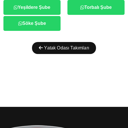
Yeşildere Şube
Torbalı Şube
Söke Şube
Yatak Odası Takımları