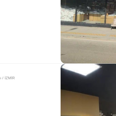
ı / İZMİR