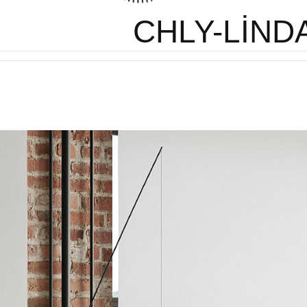
CHLY-LİND