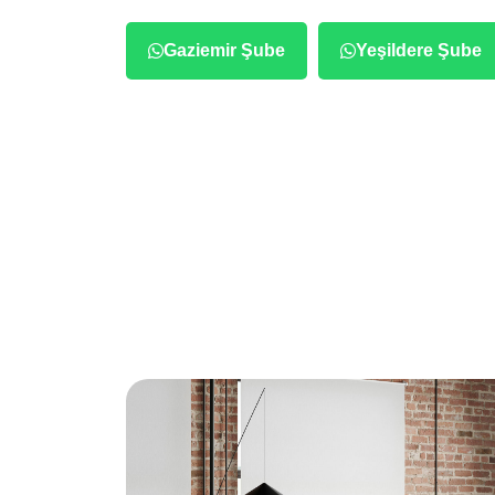
Gaziemir Şube
Yeşildere Şube