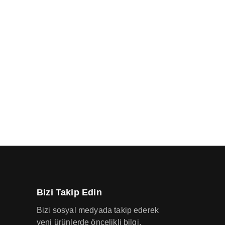
Bizi Takip Edin
Bizi sosyal medyada takip ederek
yeni ürünlerde öncelikli bilgi,